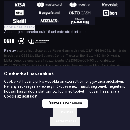
Cookie beállítások
Accesul persoanelor sub 18 ani este strict interzis
Player.ro
este deținut și operat de Player Gaming Limited, C.I.F.: 44598012, Număr de
Înregistrare C99223; Elite Business Centre, Trejqa ta’ Box Box, MSD 1840, Msida,
Malta. Drept de organizare în baza licenței L1223985W001403 cu valabilitate
01.05.2022-30.04.2032 și în baza autorizației de exploatare obținută prin decizia
380/30.04.2025. HU
Cookie-kat használunk
Cookie-kat használunk a weboldalon szerzett élmény javítása érdekében.
Néhány szükséges a webhely működéséhez, mások segítenek megérteni,
hogyan használod a platformot.
Tudj meg többet
·
Hogyan használja a
Google az adataidat
Összes elfogadása
Elutasítás
Testreszabás