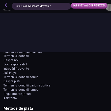
Descarcă aplicația Player
JÁTSSZ VALÓDI PÉNZZEL
✕
Gus's Gold: Minecart Mayhem™
DESCHIDE
Cazino & Pariuri Sportive
Vissza a
BEJELENTKEZÉS
ÚJ FIÓK
Despre Player
Cazino
Păcănele online
Politica de Confidențialitate
Termeni și condiții
Despre noi
Joc responsabil!
Întrebări frecvente
Săli Player
Termeni și condiții bonus
Despre plati
Termeni și condiții pariuri sportive
Termeni și condiții turnee
Regulamente jocuri
Asistență
Metode de plată