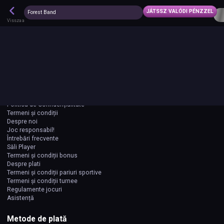
Descarcă aplicația Player
JÁTSSZ VALÓDI PÉNZZEL
✕
Forest Band
DESCHIDE
Cazino & Pariuri Sportive
Vissza a
BEJELENTKEZÉS
ÚJ FIÓK
Despre Player
Cazino
Păcănele online
Politica de Confidențialitate
Termeni și condiții
Despre noi
Joc responsabil!
Întrebări frecvente
Săli Player
Termeni și condiții bonus
Despre plati
Termeni și condiții pariuri sportive
Termeni și condiții turnee
Regulamente jocuri
Asistență
Metode de plată