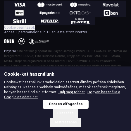
Cookie beállítások
Accesul persoanelor sub 18 ani este strict interzis
Player.ro
este deținut și operat de Player Gaming Limited, C.I.F.: 44598012, Număr de
Înregistrare C99223; Elite Business Centre, Trejqa ta’ Box Box, MSD 1840, Msida,
Malta. Drept de organizare în baza licenței L1223985W001403 cu valabilitate
01.05.2022-30.04.2032 și în baza autorizației de exploatare obținută prin decizia
380/30.04.2025. HU
Cookie-kat használunk
Cookie-kat használunk a weboldalon szerzett élmény javítása érdekében.
Néhány szükséges a webhely működéséhez, mások segítenek megérteni,
hogyan használod a platformot.
Tudj meg többet
·
Hogyan használja a
Google az adataidat
Összes elfogadása
Elutasítás
Testreszabás