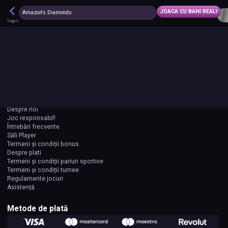
Descarcă aplicația Player
JOACA CU BANI REALI
✕
Amazon's Diamonds
DESCHIDE
Cazino & Pariuri Sportive
Înapoi
CONECTARE
CONT NOU
Despre Player
Cazino
Păcănele online
Politica de Confidențialitate
Termeni și condiții
Despre noi
Joc responsabil!
Întrebări frecvente
Săli Player
Termeni și condiții bonus
Despre plati
Termeni și condiții pariuri sportive
Termeni și condiții turnee
Regulamente jocuri
Asistență
Metode de plată