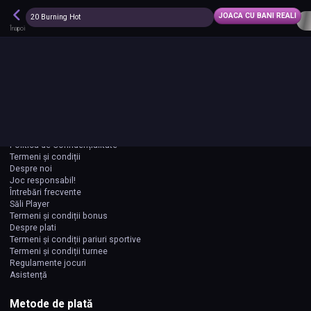
Descarcă aplicația Player
JOACA CU BANI REALI
✕
20 Burning Hot
DESCHIDE
Cazino & Pariuri Sportive
Înapoi
CONECTARE
CONT NOU
Despre Player
Cazino
Păcănele online
Politica de Confidențialitate
Termeni și condiții
Despre noi
Joc responsabil!
Întrebări frecvente
Săli Player
Termeni și condiții bonus
Despre plati
Termeni și condiții pariuri sportive
Termeni și condiții turnee
Regulamente jocuri
Asistență
Metode de plată