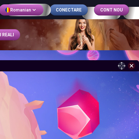
Romanian
CONECTARE
CONT NOU
 REALI