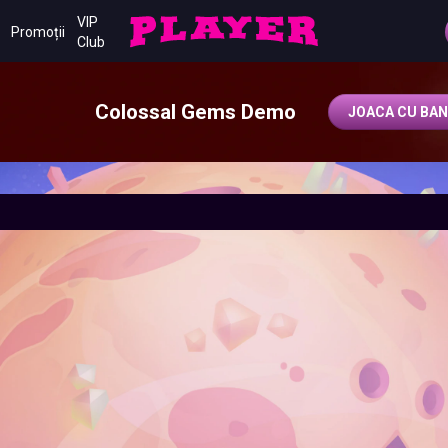
VIP
Promoții
Club
Colossal Gems
Demo
JOACA CU BANI