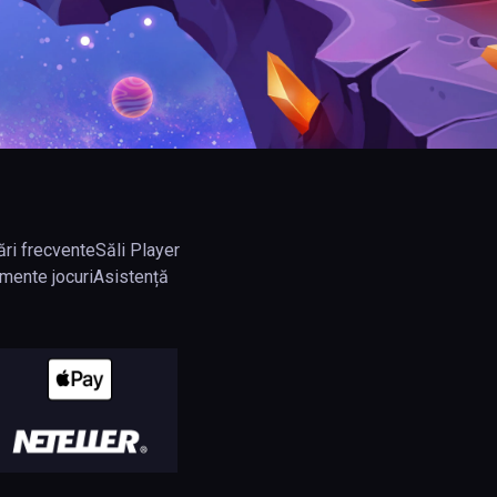
ări frecvente
Săli Player
mente jocuri
Asistență