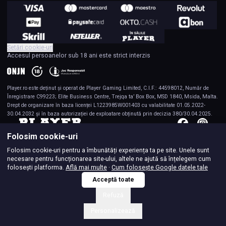
Setări cookie-uri
Accesul persoanelor sub 18 ani este strict interzis
Player.ro
este deținut și operat de Player Gaming Limited, C.I.F.: 44598012, Număr de
Înregistrare C99223; Elite Business Centre, Trejqa ta’ Box Box, MSD 1840, Msida, Malta.
Drept de organizare în baza licenței L1223985W001403 cu valabilitate 01.05.2022-
30.04.2032 și în baza autorizației de exploatare obținută prin decizia 380/30.04.2025.
Folosim cookie-uri
Folosim cookie-uri pentru a îmbunătăți experiența ta pe site. Unele sunt
necesare pentru funcționarea site-ului, altele ne ajută să înțelegem cum
folosești platforma.
Află mai multe
·
Cum folosește Google datele tale
Acceptă toate
Refuză
Personalizează