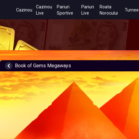
Cazinou
Pariuri
Pariuri
Roata
Cazinou
Turnee
Live
Sportive
Live
Norocului
Book of Gems Megaways