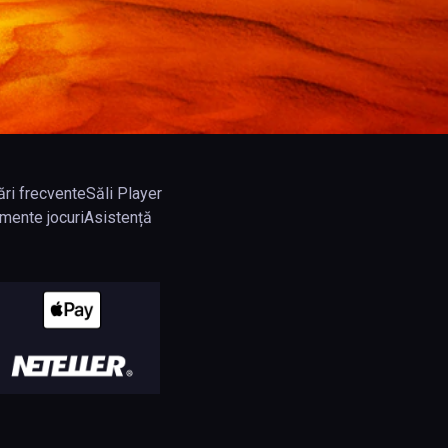
ări frecvente
Săli Player
mente jocuri
Asistență