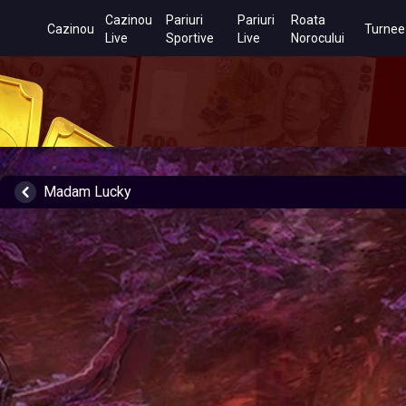
Cazinou
Pariuri
Pariuri
Roata
Cazinou
Turnee
Live
Sportive
Live
Norocului
Madam Lucky