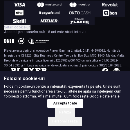
Setări cookie-uri
Accesul persoanelor sub 18 ani este strict interzis
Player.ro
este deținut și operat de Player Gaming Limited, C.I.F.: 44598012, Număr de
Înregistrare C99223; Elite Business Centre, Trejqa ta’ Box Box, MSD 1840, Msida, Malta.
Drept de organizare în baza licenței L1223985W001403 cu valabilitate 01.05.2022-
30.04.2032 și în baza autorizației de exploatare obținută prin decizia 380/30.04.2025.
Folosim cookie-uri
Folosim cookie-uri pentru a îmbunătăți experiența ta pe site. Unele sunt
necesare pentru funcționarea site-ului, altele ne ajută să înțelegem cum
folosești platforma.
Află mai multe
·
Cum folosește Google datele tale
Acceptă toate
Refuză
Personalizează