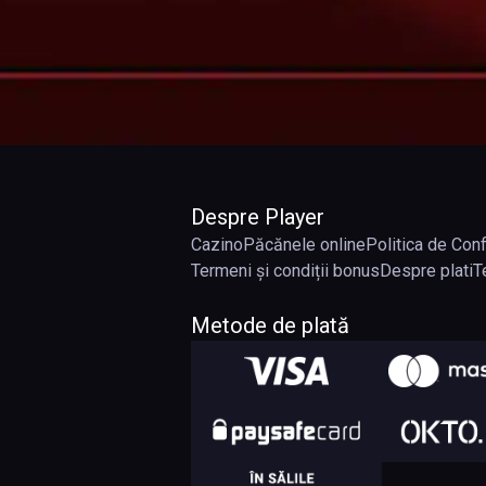
Despre Player
Cazino
Păcănele online
Politica de Conf
Termeni și condiții bonus
Despre plati
T
Metode de plată