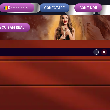
Romanian
CONECTARE
CONT NOU
 CU BANI REALI