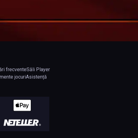
ări frecvente
Săli Player
mente jocuri
Asistență