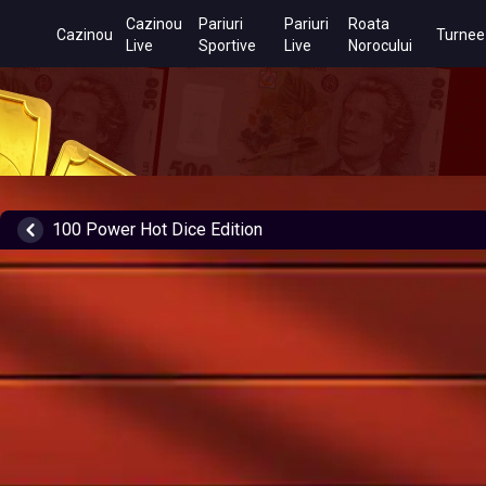
Cazinou
Pariuri
Pariuri
Roata
Cazinou
Turnee
Live
Sportive
Live
Norocului
100 Power Hot Dice Edition