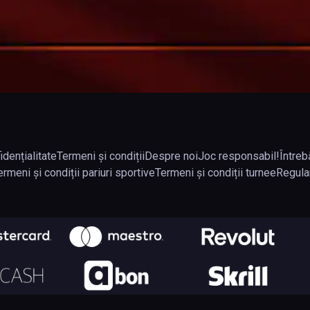
idențialitate
Termeni și condiții
Despre noi
Joc responsabil!
Întreb
ermeni și condiții pariuri sportive
Termeni și condiții turnee
Regula