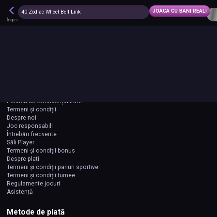
Descarcă aplicația Player
JOACA CU BANI REALI
✕
40 Zodiac Wheel Bell Link
DESCHIDE
Cazino & Pariuri Sportive
Înapoi
CONECTARE
CONT NOU
Despre Player
Cazino
Păcănele online
Politica de Confidențialitate
Termeni și condiții
Despre noi
Joc responsabil!
Întrebări frecvente
Săli Player
Termeni și condiții bonus
Despre plati
Termeni și condiții pariuri sportive
Termeni și condiții turnee
Regulamente jocuri
Asistență
Metode de plată