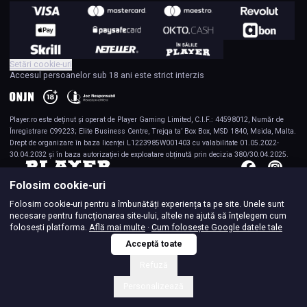
Setări cookie-uri
Accesul persoanelor sub 18 ani este strict interzis
Player.ro
este deținut și operat de Player Gaming Limited, C.I.F.: 44598012, Număr de
Înregistrare C99223; Elite Business Centre, Trejqa ta’ Box Box, MSD 1840, Msida, Malta.
Drept de organizare în baza licenței L1223985W001403 cu valabilitate 01.05.2022-
30.04.2032 și în baza autorizației de exploatare obținută prin decizia 380/30.04.2025.
Folosim cookie-uri
Folosim cookie-uri pentru a îmbunătăți experiența ta pe site. Unele sunt
necesare pentru funcționarea site-ului, altele ne ajută să înțelegem cum
folosești platforma.
Află mai multe
·
Cum folosește Google datele tale
Acceptă toate
Refuză
Personalizează