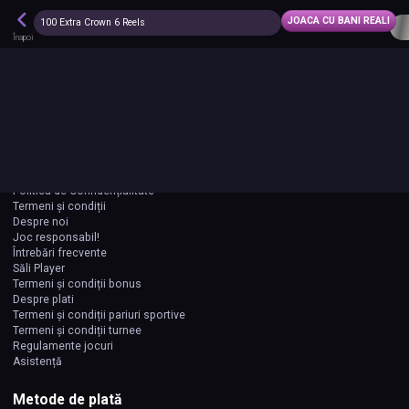
Descarcă aplicația Player
JOACA CU BANI REALI
✕
100 Extra Crown 6 Reels
DESCHIDE
Cazino & Pariuri Sportive
Înapoi
CONECTARE
CONT NOU
Despre Player
Cazino
Păcănele online
Politica de Confidențialitate
Termeni și condiții
Despre noi
Joc responsabil!
Întrebări frecvente
Săli Player
Termeni și condiții bonus
Despre plati
Termeni și condiții pariuri sportive
Termeni și condiții turnee
Regulamente jocuri
Asistență
Metode de plată