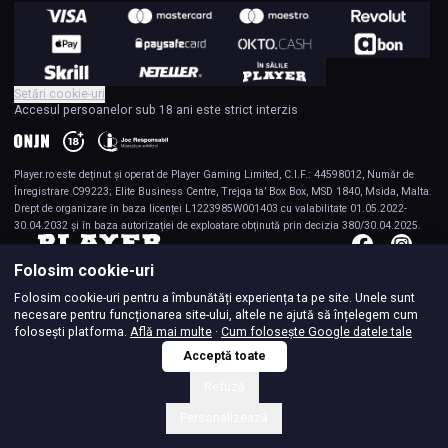
Setări cookie-uri
Accesul persoanelor sub 18 ani este strict interzis
Player.ro
este deținut și operat de Player Gaming Limited, C.I.F.: 44598012, Număr de
Înregistrare C99223; Elite Business Centre, Trejqa ta’ Box Box, MSD 1840, Msida, Malta.
Drept de organizare în baza licenței L1223985W001403 cu valabilitate 01.05.2022-
30.04.2032 și în baza autorizației de exploatare obținută prin decizia 380/30.04.2025.
Folosim cookie-uri
Folosim cookie-uri pentru a îmbunătăți experiența ta pe site. Unele sunt
necesare pentru funcționarea site-ului, altele ne ajută să înțelegem cum
folosești platforma.
Află mai multe
·
Cum folosește Google datele tale
Acceptă toate
Refuză
Personalizează