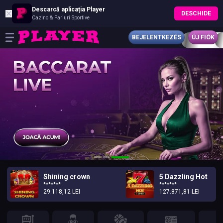
Descarcă aplicația Player
✕
DESCHIDE
Cazino & Pariuri Sportive
BEJELENTKEZÉS
ÚJ FIÓK
Shining crown
5 Dazzling Hot
***
****
***
****
29.118,12 LEI
127.871,81 LEI