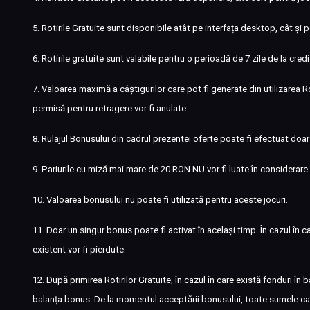
5. Rotirile Gratuite sunt disponibile atât pe interfața desktop, cât și p
6. Rotirile gratuite sunt valabile pentru o perioadă de 7 zile de la cred
7. Valoarea maximă a câștigurilor care pot fi generate din utilizarea Ro
permisă pentru retragere vor fi anulate.
8. Rulajul Bonusului din cadrul prezentei oferte poate fi efectuat doar î
9. Pariurile cu miză mai mare de 20 RON NU vor fi luate în considerare l
10. Valoarea bonusului nu poate fi utilizată pentru
aceste jocuri.
11. Doar un singur bonus poate fi activat în același timp. În cazul în c
existent vor fi pierdute.
12. După primirea Rotirilor Gratuite, în cazul în care există fonduri în b
balanța bonus. De la momentul acceptării bonusului, toate sumele care r