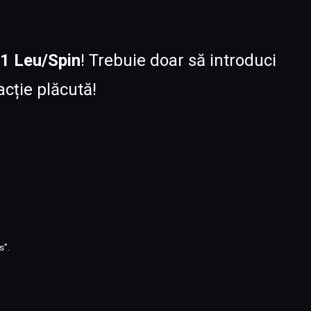
1 Leu/Spin
! Trebuie doar să introduci
acție plăcută!
s”.