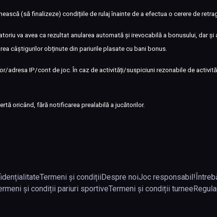
inească (să finalizeze) condițiile de rulaj înainte de a efectua o cerere de retra
gatoriu va avea ca rezultat anularea automată și irevocabilă a bonusului, dar și 
ea câștigurilor obținute din pariurile plasate cu bani bonus.
or/adresa IP/cont de joc. În caz de activități/suspiciuni rezonabile de activită
tă oricând, fără notificarea prealabilă a jucătorilor.
idențialitate
Termeni și condiții
Despre noi
Joc responsabil!
Întreb
ermeni și condiții pariuri sportive
Termeni și condiții turnee
Regula