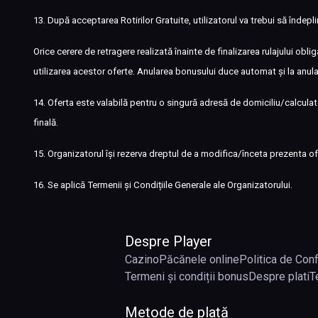
13. După acceptarea Rotirilor Gratuite, utilizatorul va trebui să îndepl
Orice cerere de retragere realizată înainte de finalizarea rulajului obli
utilizarea acestor oferte.
Anularea bonusului duce automat și la anular
14. Oferta este valabilă pentru o singură adresă de domiciliu/calculat
finală.
15. Organizatorul își rezerva dreptul de a modifica/înceta prezenta ofer
16. Se aplică Termenii și Condițiile Generale ale Organizatorului.
Despre Player
Cazino
Păcănele online
Politica de Conf
Termeni și condiții bonus
Despre plati
T
Metode de plată