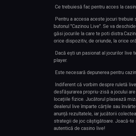
Ce trebuiesă fac pentru acces la casin
Pentru a accesa aceste jocuri trebuie s
butonul "Cazinou Live". Se va deschide
găsi jocurile la care te poti distra.Caz
orice dispozitiv, de oriunde, la orice oră
Dacă ești un pasionat al jocurilor live 
player.
Este necesară depunerea pentru cazin
Indiferent că vorbim despre ruletă live
desfășurarea propriu-zisă a jocului are 
locațiile fizice. Jucătorul plasează miz
dealerul live împarte cărțile sau învârte
anunță rezultatele, iar jucătorii colect
strategii de joc câștigătoare. Joacă-te
autentică de casino live!