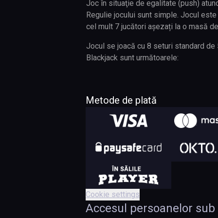
Joc în situaţie de egalitate (push) atun
Regulie jocului sunt simple. Jocul este
cel mult 7 jucători așezați la o masă de
Jocul se joacă cu 8 seturi standard de 52
Blackjack sunt următoarele:
Metode de plată
Cookie settings
Accesul persoanelor sub 1