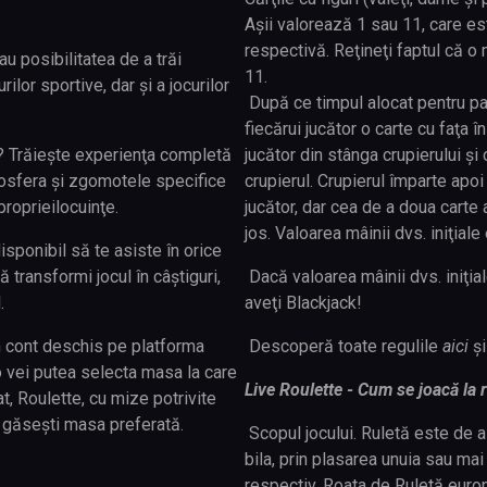
Aşii valorează 1 sau 11, care e
respectivă. Reţineţi faptul că 
au posibilitatea de a trăi
11.
ilor sportive, dar și a jocurilor
După ce timpul alocat pentru par
fiecărui jucător o carte cu faţa 
? Trăiește experienţa completă
jucător din stânga crupierului şi
mosfera şi zgomotele specifice
crupierul. Crupierul împarte apoi
proprieilocuinţe.
jucător, dar cea de a doua carte 
jos. Valoarea mâinii dvs. iniţiale
isponibil să te asiste în orice
 transformi jocul în câștiguri,
Dacă valoarea mâinii dvs. iniţia
.
aveţi Blackjack!
n cont deschis pe platforma
Descoperă toate regulile
aici
şi
o vei putea selecta masa la care
Live Roulette - Cum se joacă la r
at, Roulette, cu mize potrivite
ă găsești masa preferată.
Scopul jocului. Ruletă este de 
bila, prin plasarea unuia sau ma
respectiv. Roata de Ruletă eur