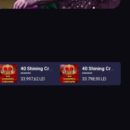
40 Shining Crown Bell Link
40 Shining Crown
***
****
***
****
33.997,62 LEI
33.798,90 LEI
25
21
2
7
29
5
36
32
23
34
32
27
4
/
7
33
15
20
13
5
34
Kathie
Reynaldo
4
/
7
1
/
7
Charlotte-Dolores
Mitchel
5
/
7
7
/
7
Pablo-Jason
5
/
7
3
/
7
Otis-Terry
Roxanne-Beth
7
/
7
2
/
7
Shaun-Guy
Maz
0
/
7
0
/
7
Arthur-Morgan
Camila-Kristin
2
/
7
6
/
7
Darwin-Raphael
Quincey
5
/
7
Newman
Brighton
6
/
7
5
/
7
0
/
7
Jim-Raphael
Dallas-Gilbert