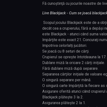
Fă cunoştinţă cu jocurile noastre de liv
Live
Blackjack -
Cum se joac
ă
blackjac
Scopul jocului Blackjack este de a obţ
decât cea a crupierului, fără a depăşi
este Blackjack - atunci când suma valor
împărţite este exact 21. Concuraţi numa
împotriva celorlalţi jucători.
Se joacă cu 8 seturi de cărţi.
Crupierul se opreşte întotdeauna la 17.
Dublare miză la oricare 2 cărţi iniţiale.
Fără dublare miză după separare.
Separarea cărţilor iniţiale de valoare eg
O singură separare per mână.
O singură carte împărţită la fiecare as 
Asigurare oferită atunci când crupierul 
Blackjack plăteşte 3 la 2.
Asigurarea plăteşte 2 la 1.