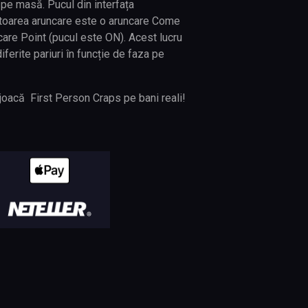
 pe masă. Pucul din interfața
mătoarea aruncare este o aruncare Come
care Point (pucul este ON). Acest lucru
iferite pariuri în funcție de faza pe
joacă First Person Craps pe bani reali!