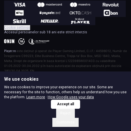
Cookie settings
Accesul persoanelor sub 18 ani este strict interzis
Player.ro
este deținut și operat de Player Gaming Limited, C.I.F.: 44598012, Număr de
Înregistrare C99223; Elite Business Centre, Trejqa ta’ Box Box, MSD 1840, Msida,
Malta. Drept de organizare în baza licenței L1223985W001403 cu valabilitate
01.05.2022-30.04.2032 și în baza autorizației de exploatare obținută prin decizia
380/30.04.2025. EN
We use cookies
We use cookies to improve your experience on our site. Some are
necessary for the site to function, others help us understand how you use
the platform.
Learn more
·
How Google uses your data
Accept all
Reject
Customize