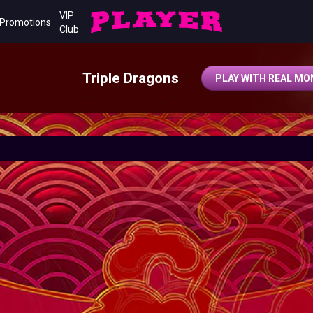
VIP
Promotions
Club
Triple Dragons
PLAY WITH REAL MO