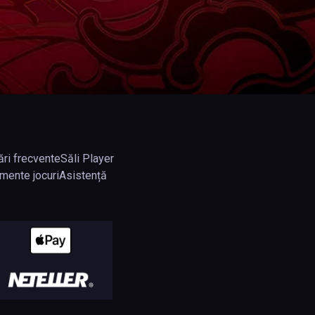
ări frecvente
Săli Player
mente jocuri
Asistență