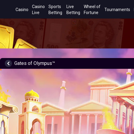
Casino
Sports
Live
Wheel of
Casino
Tournaments
Live
Betting
Betting
Fortune
Gates of Olympus™