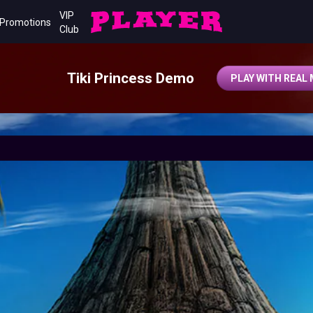
VIP
Promotions
Club
Tiki Princess
Demo
PLAY WITH REAL