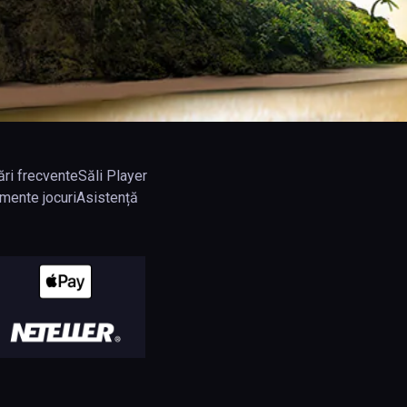
ări frecvente
Săli Player
mente jocuri
Asistență