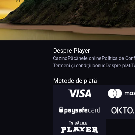
Despre Player
Cazino
Păcănele online
Politica de Conf
Termeni și condiții bonus
Despre plati
T
Metode de plată