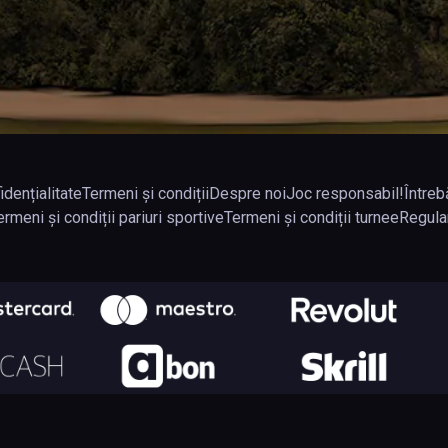
idențialitate
Termeni și condiții
Despre noi
Joc responsabil!
Întreb
ermeni și condiții pariuri sportive
Termeni și condiții turnee
Regula