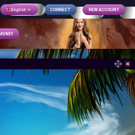
English
CONNECT
NEW ACCOUNT
 MONEY