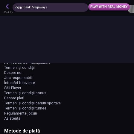
Descarcă aplicația Player
PLAY WITH REAL MONEY
✕
Piggy Bank Megaways
DESCHIDE
Cazino & Pariuri Sportive
Back to
CONNECT
NEW ACCOUNT
Despre Player
Cazino
Păcănele online
Politica de Confidențialitate
Termeni și condiții
Despre noi
Joc responsabil!
Întrebări frecvente
Săli Player
Termeni și condiții bonus
Despre plati
Termeni și condiții pariuri sportive
Termeni și condiții turnee
Regulamente jocuri
Asistență
Metode de plată