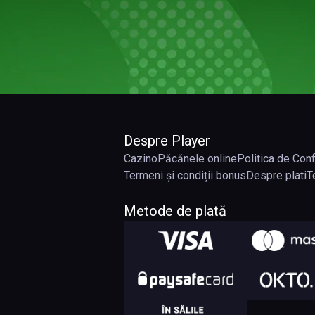
Despre Player
Cazino
Păcănele online
Politica de Conf
Termeni și condiții bonus
Despre plati
T
Metode de plată