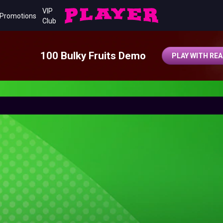
VIP
Promotions
Club
100 Bulky Fruits
Demo
PLAY WITH RE