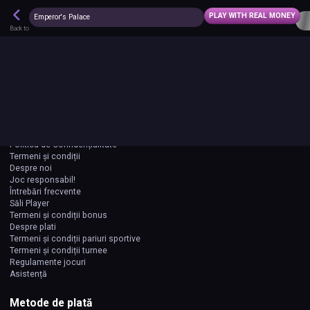
Descarcă aplicația Player
PLAY WITH REAL MONEY
✕
Emperor's Palace
DESCHIDE
Cazino & Pariuri Sportive
Back to
CONNECT
NEW ACCOUNT
Despre Player
Cazino
Păcănele online
Politica de Confidențialitate
Termeni și condiții
Despre noi
Joc responsabil!
Întrebări frecvente
Săli Player
Termeni și condiții bonus
Despre plati
Termeni și condiții pariuri sportive
Termeni și condiții turnee
Regulamente jocuri
Asistență
Metode de plată