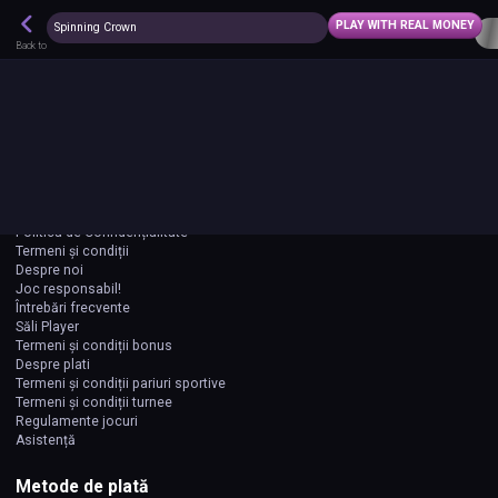
Descarcă aplicația Player
PLAY WITH REAL MONEY
✕
Spinning Crown
DESCHIDE
Cazino & Pariuri Sportive
Back to
CONNECT
NEW ACCOUNT
Despre Player
Cazino
Păcănele online
Politica de Confidențialitate
Termeni și condiții
Despre noi
Joc responsabil!
Întrebări frecvente
Săli Player
Termeni și condiții bonus
Despre plati
Termeni și condiții pariuri sportive
Termeni și condiții turnee
Regulamente jocuri
Asistență
Metode de plată