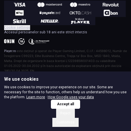
Cookie settings
Accesul persoanelor sub 18 ani este strict interzis
Player.ro
este deținut și operat de Player Gaming Limited, C.I.F.: 44598012, Număr de
Înregistrare C99223; Elite Business Centre, Trejqa ta’ Box Box, MSD 1840, Msida,
Malta. Drept de organizare în baza licenței L1223985W001403 cu valabilitate
01.05.2022-30.04.2032 și în baza autorizației de exploatare obținută prin decizia
380/30.04.2025. EN
We use cookies
We use cookies to improve your experience on our site. Some are
necessary for the site to function, others help us understand how you use
the platform.
Learn more
·
How Google uses your data
Accept all
Reject
Customize