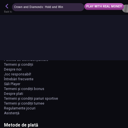
Descarcă aplicația Player
PLAY WITH REAL MONEY
✕
Crown and Diamonds: Hold and Win
DESCHIDE
Cazino & Pariuri Sportive
Back to
CONNECT
NEW ACCOUNT
Despre Player
Cazino
Păcănele online
Politica de Confidențialitate
Termeni și condiții
Despre noi
Joc responsabil!
Întrebări frecvente
Săli Player
Termeni și condiții bonus
Despre plati
Termeni și condiții pariuri sportive
Termeni și condiții turnee
Regulamente jocuri
Asistență
Metode de plată