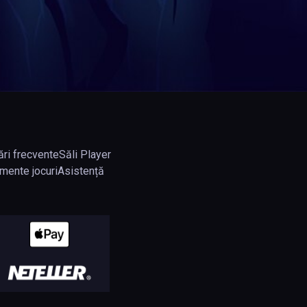
ări frecvente
Săli Player
mente jocuri
Asistență