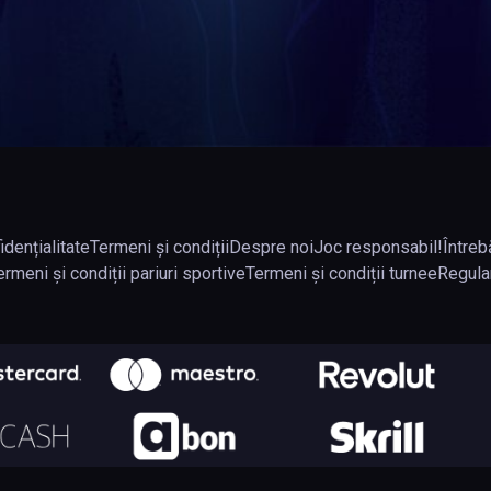
idențialitate
Termeni și condiții
Despre noi
Joc responsabil!
Întreb
ermeni și condiții pariuri sportive
Termeni și condiții turnee
Regula