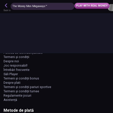
Descarcă aplicația Player
PLAY WITH REAL MONEY
✕
The Money Men Megaways™
DESCHIDE
Cazino & Pariuri Sportive
Back to
CONNECT
NEW ACCOUNT
Despre Player
Cazino
Păcănele online
Politica de Confidențialitate
Termeni și condiții
Despre noi
Joc responsabil!
Întrebări frecvente
Săli Player
Termeni și condiții bonus
Despre plati
Termeni și condiții pariuri sportive
Termeni și condiții turnee
Regulamente jocuri
Asistență
Metode de plată