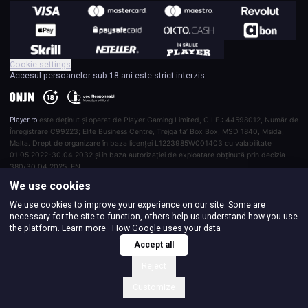
Cookie settings
Accesul persoanelor sub 18 ani este strict interzis
Player.ro
este deținut și operat de Player Gaming Limited, C.I.F.: 44598012, Număr de
Înregistrare C99223; Elite Business Centre, Trejqa ta’ Box Box, MSD 1840, Msida,
Malta. Drept de organizare în baza licenței L1223985W001403 cu valabilitate
01.05.2022-30.04.2032 și în baza autorizației de exploatare obținută prin decizia
380/30.04.2025. EN
We use cookies
We use cookies to improve your experience on our site. Some are
necessary for the site to function, others help us understand how you use
the platform.
Learn more
·
How Google uses your data
Accept all
Reject
Customize