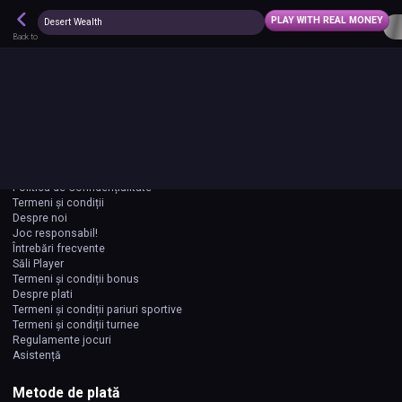
Descarcă aplicația Player
PLAY WITH REAL MONEY
✕
Desert Wealth
DESCHIDE
Cazino & Pariuri Sportive
Back to
CONNECT
NEW ACCOUNT
Despre Player
Cazino
Păcănele online
Politica de Confidențialitate
Termeni și condiții
Despre noi
Joc responsabil!
Întrebări frecvente
Săli Player
Termeni și condiții bonus
Despre plati
Termeni și condiții pariuri sportive
Termeni și condiții turnee
Regulamente jocuri
Asistență
Metode de plată