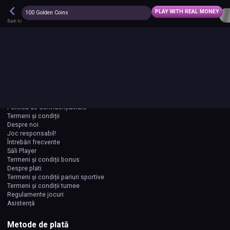
Descarcă aplicația Player
PLAY WITH REAL MONEY
✕
100 Golden Coins
DESCHIDE
Cazino & Pariuri Sportive
Back to
CONNECT
NEW ACCOUNT
Despre Player
Cazino
Păcănele online
Politica de Confidențialitate
Termeni și condiții
Despre noi
Joc responsabil!
Întrebări frecvente
Săli Player
Termeni și condiții bonus
Despre plati
Termeni și condiții pariuri sportive
Termeni și condiții turnee
Regulamente jocuri
Asistență
Metode de plată