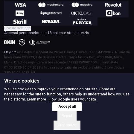
Cookie settings
Accesul persoanelor sub 18 ani este strict interzis
Player.ro
este deținut și operat de Player Gaming Limited, C.I.F.: 44598012, Număr de
Înregistrare C99223; Elite Business Centre, Trejqa ta’ Box Box, MSD 1840, Msida,
Malta. Drept de organizare în baza licenței L1223985W001403 cu valabilitate
01.05.2022-30.04.2032 și în baza autorizației de exploatare obținută prin decizia
380/30.04.2025. EN
We use cookies
We use cookies to improve your experience on our site. Some are
necessary for the site to function, others help us understand how you use
the platform.
Learn more
·
How Google uses your data
Accept all
Reject
Customize