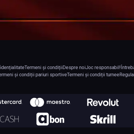
idențialitate
Termeni și condiții
Despre noi
Joc responsabil!
Întreb
ermeni și condiții pariuri sportive
Termeni și condiții turnee
Regula