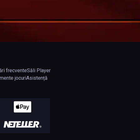
ări frecvente
Săli Player
mente jocuri
Asistență