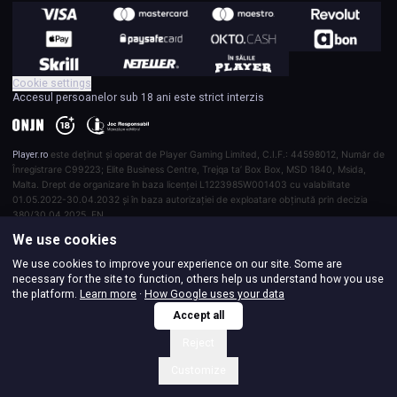
Cookie settings
Accesul persoanelor sub 18 ani este strict interzis
Player.ro
este deținut și operat de Player Gaming Limited, C.I.F.: 44598012, Număr de
Înregistrare C99223; Elite Business Centre, Trejqa ta’ Box Box, MSD 1840, Msida,
Malta. Drept de organizare în baza licenței L1223985W001403 cu valabilitate
01.05.2022-30.04.2032 și în baza autorizației de exploatare obținută prin decizia
380/30.04.2025. EN
We use cookies
We use cookies to improve your experience on our site. Some are
necessary for the site to function, others help us understand how you use
the platform.
Learn more
·
How Google uses your data
Accept all
Reject
Customize