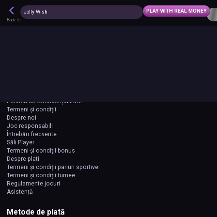
Descarcă aplicația Player
PLAY WITH REAL MONEY
✕
Jolly Wish
DESCHIDE
Cazino & Pariuri Sportive
Back to
CONNECT
NEW ACCOUNT
Despre Player
Cazino
Păcănele online
Politica de Confidențialitate
Termeni și condiții
Despre noi
Joc responsabil!
Întrebări frecvente
Săli Player
Termeni și condiții bonus
Despre plati
Termeni și condiții pariuri sportive
Termeni și condiții turnee
Regulamente jocuri
Asistență
Metode de plată