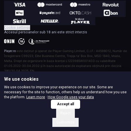
Cookie settings
Accesul persoanelor sub 18 ani este strict interzis
Player.ro
este deținut și operat de Player Gaming Limited, C.I.F.: 44598012, Număr de
Înregistrare C99223; Elite Business Centre, Trejqa ta’ Box Box, MSD 1840, Msida,
Malta. Drept de organizare în baza licenței L1223985W001403 cu valabilitate
01.05.2022-30.04.2032 și în baza autorizației de exploatare obținută prin decizia
380/30.04.2025. EN
We use cookies
We use cookies to improve your experience on our site. Some are
necessary for the site to function, others help us understand how you use
the platform.
Learn more
·
How Google uses your data
Accept all
Reject
Customize