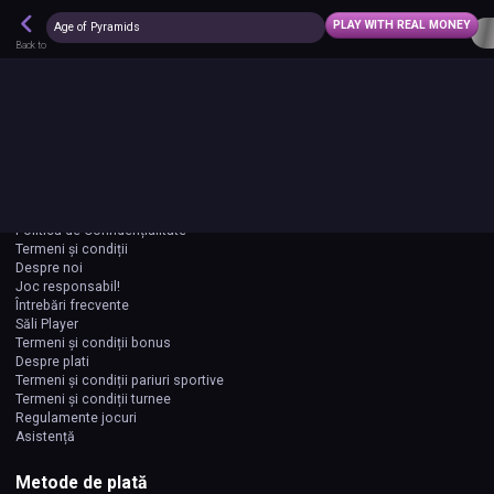
Descarcă aplicația Player
PLAY WITH REAL MONEY
✕
Age of Pyramids
DESCHIDE
Cazino & Pariuri Sportive
Back to
CONNECT
NEW ACCOUNT
Despre Player
Cazino
Păcănele online
Politica de Confidențialitate
Termeni și condiții
Despre noi
Joc responsabil!
Întrebări frecvente
Săli Player
Termeni și condiții bonus
Despre plati
Termeni și condiții pariuri sportive
Termeni și condiții turnee
Regulamente jocuri
Asistență
Metode de plată