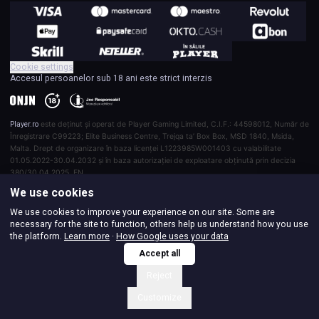
Cookie settings
Accesul persoanelor sub 18 ani este strict interzis
Player.ro
este deținut și operat de Player Gaming Limited, C.I.F.: 44598012, Număr de
Înregistrare C99223; Elite Business Centre, Trejqa ta’ Box Box, MSD 1840, Msida,
Malta. Drept de organizare în baza licenței L1223985W001403 cu valabilitate
01.05.2022-30.04.2032 și în baza autorizației de exploatare obținută prin decizia
380/30.04.2025. EN
We use cookies
We use cookies to improve your experience on our site. Some are
necessary for the site to function, others help us understand how you use
the platform.
Learn more
·
How Google uses your data
Accept all
Reject
Customize