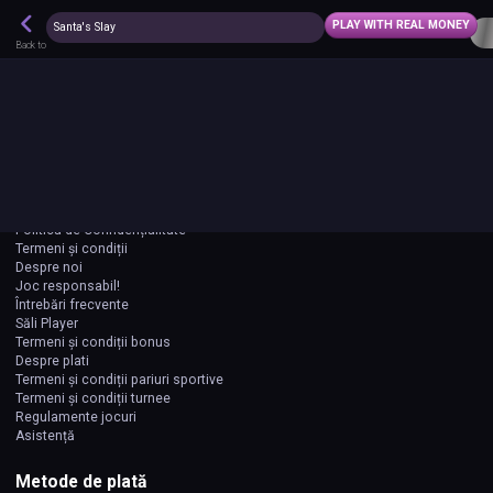
Descarcă aplicația Player
PLAY WITH REAL MONEY
✕
Santa's Slay
DESCHIDE
Cazino & Pariuri Sportive
Back to
CONNECT
NEW ACCOUNT
Despre Player
Cazino
Păcănele online
Politica de Confidențialitate
Termeni și condiții
Despre noi
Joc responsabil!
Întrebări frecvente
Săli Player
Termeni și condiții bonus
Despre plati
Termeni și condiții pariuri sportive
Termeni și condiții turnee
Regulamente jocuri
Asistență
Metode de plată