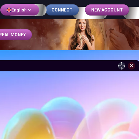
English
CONNECT
NEW ACCOUNT
 REAL MONEY