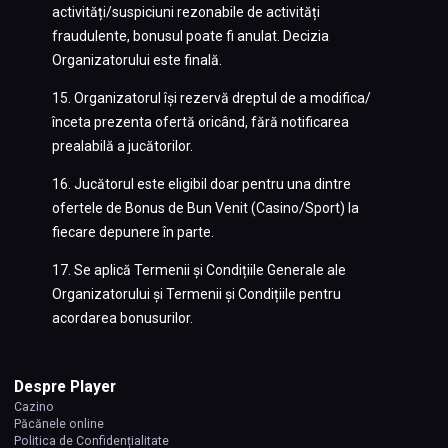
activități/suspiciuni rezonabile de activități
fraudulente, bonusul poate fi anulat. Decizia
Organizatorului este finală.
15. Organizatorul își rezervă dreptul de a modifica/
înceta prezenta ofertă oricând, fără notificarea
prealabilă a jucătorilor.
16. Jucătorul este eligibil doar pentru una dintre
ofertele de Bonus de Bun Venit (Casino/Sport) la
fiecare depunere în parte.
17. Se aplică Termenii și Condițiile Generale ale
Organizatorului și Termenii și Condițiile pentru
acordarea bonusurilor.
Despre Player
Cazino
Păcănele online
Politica de Confidențialitate