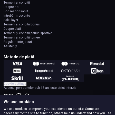
Termeni și condiții
Despre noi
Joc responsabil!
Întrebări frecvente
Săli Player
Termeni și condiții bonus
Despre plati
Termeni și condiții pariuri sportive
Termeni și condiții turnee
Regulamente jocuri
Asistență
Metode de plată
Cookie settings
Accesul persoanelor sub 18 ani este strict interzis
We use cookies
Player.ro
este deținut și operat de Player Gaming Limited, C.I.F.: 44598012, Număr de
We use cookies to improve your experience on our site. Some are
Înregistrare C99223; Elite Business Centre, Trejqa ta’ Box Box, MSD 1840, Msida,
necessary for the site to function, others help us understand how you use
Malta. Drept de organizare în baza licenței L1223985W001403 cu valabilitate