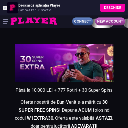
Descarcă aplicația Player
✕
DESCHIDE
Cazino & Pariuri Sportive
CONNECT
NEW ACCOUNT
Până la 10.000 LEI + 777 Rotiri + 30 Super Spins
Oferta noastră de Bun-Venit s-a mărit cu
30
SUPER FREE SPINS
! Depune
ACUM
folosind
codul
W1EXTRA30
. Oferta este valabilă
ASTĂZI
,
doar pentru jucătorii
ADEVĂRAȚI
!