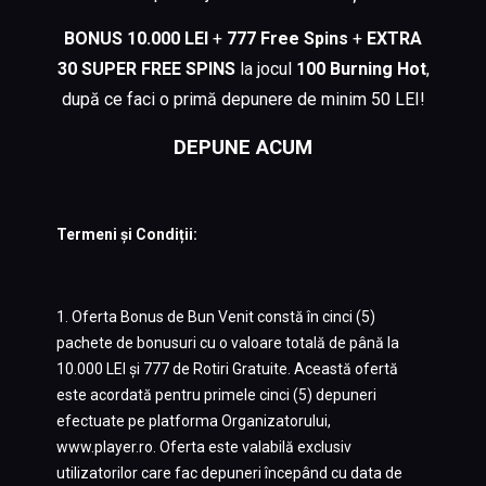
BONUS 10.000 LEI
+
777 Free Spins
+
EXTRA
30 SUPER FREE SPINS
la jocul
100 Burning Hot
,
după ce faci o primă depunere de minim 50 LEI!
DEPUNE ACUM
Termeni și Condiții:
1. Oferta Bonus de Bun Venit constă în cinci (5)
pachete de bonusuri cu o valoare totală de până la
10.000 LEI și 777 de Rotiri Gratuite. Această ofertă
este acordată pentru primele cinci (5) depuneri
efectuate pe platforma Organizatorului,
www.player.ro. Oferta este valabilă exclusiv
utilizatorilor care fac depuneri începând cu data de