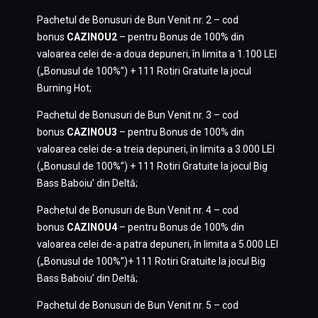
Pachetul de Bonusuri de Bun Venit nr. 2 – cod
bonus
CAZINOU2
– pentru Bonus de 100% din
valoarea celei de-a doua depuneri, în limita a 1.100 LEI
(„Bonusul de 100%”) + 111 Rotiri Gratuite la jocul
Burning Hot;
Pachetul de Bonusuri de Bun Venit nr. 3 – cod
bonus
CAZINOU3
– pentru Bonus de 100% din
valoarea celei de-a treia depuneri, în limita a 3.000 LEI
(„Bonusul de 100%”) + 111 Rotiri Gratuite la jocul Big
Bass Baboiu’ din Deltă;
Pachetul de Bonusuri de Bun Venit nr. 4 – cod
bonus
CAZINOU4
– pentru Bonus de 100% din
valoarea celei de-a patra depuneri, în limita a 5.000 LEI
(„Bonusul de 100%”)+ 111 Rotiri Gratuite la jocul Big
Bass Baboiu’ din Deltă;
Pachetul de Bonusuri de Bun Venit nr. 5 – cod